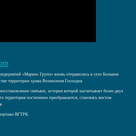
яют
редприятий «Маринс Групп» вновь отправились в село Большое
стве территории храма Вознесения Господня.
восстановление святыни, история которой насчитывает более двух
го территория постепенно преображаются, становясь местом
в.
епортаже ВГТРК.