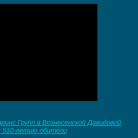
инс Групп в Вознесенской Давидовой
к 510-летию обители