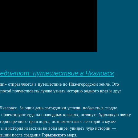
ъединяют: путешествие в Чкаловск
п» отправляются в путешествие по Нижегородской земле. Это
способ почувствовать лучше узнать историю родного края и друг
 Чкаловск. За один день сотрудники успели: побывать в сердце
 проектируют суда на подводных крыльях; потянуть бурлацкую лямку
сторию речного транспорта; познакомиться с легендой в музее
ны и история известны во всём мире; увидеть чудо истории —
евший после создания Горьковского моря.