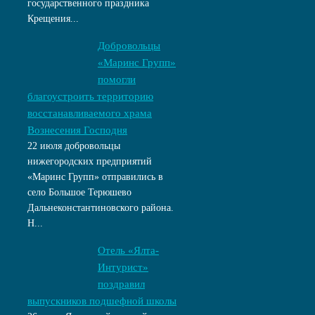
государственного праздника
Крещения...
Добровольцы
«Маринс Групп»
помогли
благоустроить территорию
восстанавливаемого храма
Вознесения Господня
22 июля добровольцы
нижегородских предприятий
«Маринс Групп» отправились в
село Большое Терюшево
Дальнеконстантиновского района.
Н...
Отель «Ялта-
Интурист»
поздравил
выпускников подшефной школы