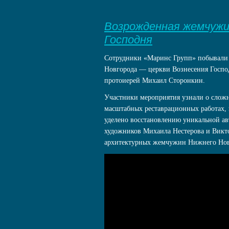
Возрожденная жемчужин
Господня
Сотрудники «Маринс Групп» побывали 
Новгорода — церкви Вознесения Господ
протоиерей Михаил Сторонкин.
Участники мероприятия узнали о сложн
масштабных реставрационных работах, 
уделено восстановлению уникальной а
художников Михаила Нестерова и Викто
архитектурных жемчужин Нижнего Нов